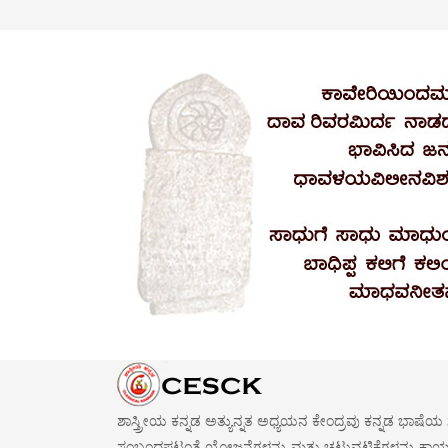
ಶಾಸ್ತ್ರೀಯ ಕನ್ನಡ ಅತ್ಯುನ್ನತ ಅಧ್ಯಯನ ಕೇಂದ್ರವು ಕನ್ನಡ ಭಾ
ಸಂಬಂಧಪಟ್ಟಂತೆ ಯೋಜನೆಗಳನ್ನು ಮತ್ತು ಚಟುವಟಿಕೆಗಳನ್ನು ಕಾರ್ಯಗತ