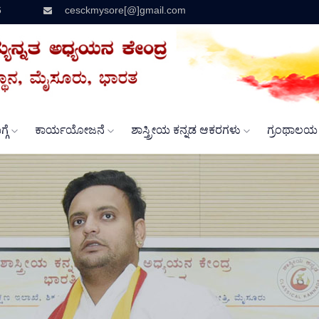
6
cesckmysore[@]gmail.com
್ಗೆ
ಕಾರ್ಯಯೋಜನೆ
ಶಾಸ್ತ್ರೀಯ ಕನ್ನಡ ಆಕರಗಳು
ಗ್ರಂಥಾಲ