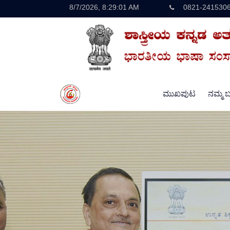
8/7/2026, 8:29:02 AM
0821-241530
ಮುಖಪುಟ
ನಮ್ಮ ಬಗ