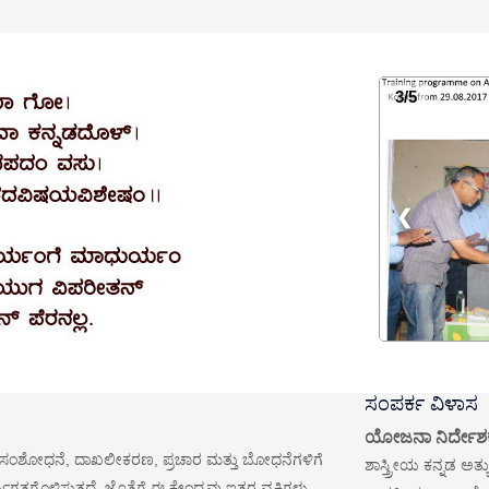
3/5
❮
ಸಂಪರ್ಕ ವಿಳಾಸ
ಯೋಜನಾ ನಿರ್ದೇಶ
ಷೆಯ ಸಂಶೋಧನೆ, ದಾಖಲೀಕರಣ, ಪ್ರಚಾರ ಮತ್ತು ಬೋಧನೆಗಳಿಗೆ
ಶಾಸ್ತ್ರೀಯ ಕನ್ನಡ ಅತ್
ಗೊಳಿಸುತ್ತದೆ. ಜೊತೆಗೆ ಈ ಕೇಂದ್ರವು ಇತರ ವ್ಯಕ್ತಿಗಳು,