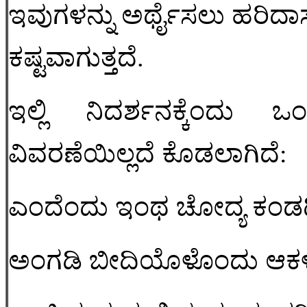
ಇವುಗಳನ್ನು ಅರ್ಥೈಸಲು ಹರಿದಾಸ 
ಕಷ್ಟವಾಗುತ್ತದೆ.
ಇಲ್ಲಿ ನಿದರ್ಶನಕ್ಕೆಂದು
ವಿವರಣೆಯಿಲ್ಲದೆ ಕೊಡಲಾಗಿದೆ
:
ಎಂದೆಂದು ಇಂಥ ಚೋದ್ಯ ಕಂಡದ್
ಅಂಗಡಿ ಬೀದಿಯೊಳೊಂದು ಆಕಳ 