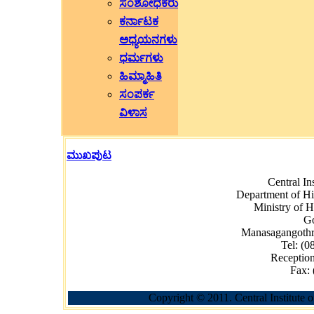
ಸಂಶೋಧಕರು
ಕರ್ನಾಟಕ
ಅಧ್ಯಯನಗಳು
ಧರ್ಮಗಳು
ಹಿಮ್ಮಾಹಿತಿ
ಸಂಪರ್ಕ
ವಿಳಾಸ
ಮುಖಪುಟ
Central In
Department of H
Ministry of
Go
Manasagangothr
Tel: (0
Receptio
Fax: 
Copyright © 2011. Central Institute 