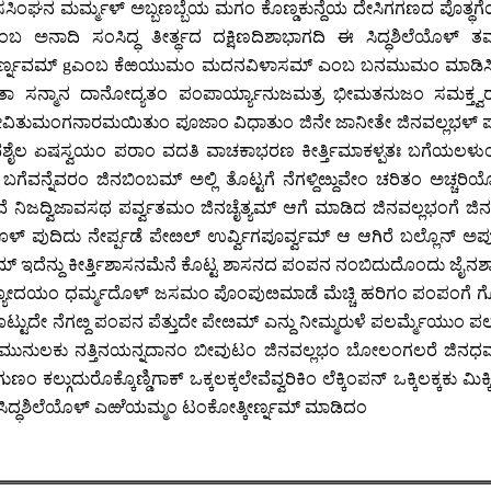
ಿಂಘನ ಮರ್ಮ್ಮಳ್ ಅಬ್ಬಣಬ್ಬೆಯ ಮಗಂ ಕೊಣ್ಡಕುನ್ದೆಯ ದೇಸಿಗಗಣದ ಪೊತ್ಥಗೆ
ಂಬ ಅನಾದಿ ಸಂಸಿದ್ಧ ತೀರ್ತ್ಥದ ದಕ್ಷಿಣದಿಶಾಭಾಗದಿ ಈ ಸಿದ್ಧಶಿಲೆಯೊಳ್
ರ್ಣ್ನವಮ್
g
ಎಂಬ ಕೆಱಯುಮಂ ಮದನವಿಳಾಸಮ್ ಎಂಬ ಬನಮುಮಂ ಮಾಡಿಸಿದಂ ಭ್ರ
ಯಜನತಾ ಸನ್ಮಾನ ದಾನೋದ್ಯತಂ ಪಂಪಾರ್ಯ್ಯಾನುಜಮತ್ರ ಭೀಮತನುಜಂ ಸಮಕ್ತ
ೇವಿತುಮಂಗನಾರಮಯಿತುಂ ಪೂಜಾಂ ವಿಧಾತುಂ ಜಿನೇ ಜಾನೀತೇ ಜಿನವಲ್ಲಭಳ್ ಪರ
ಭಶೈಲ ಏಷಸ್ವಯಂ ಪರಾಂ ವದತಿ ವಾಚಕಾಭರಣ ಕೀರ್ತ್ತಿಮಾಕಳ್ಪತಃ ಬಗೆಯಲಳುಂಬಮ್ 
ವರಂ ಜಿನಬಿಂಬಮ್ ಅಲ್ಲಿ ತೊಟ್ಟಗೆ ನೆಗಳ್ದಿೞ್ದುವೇಂ ಚರಿತಂ ಅಚ್ಚರಿಯೋ ಜಿ
ವೆ ನಿಜದ್ವಿಜಾವಸಥ ಪರ್ವ್ವತಮಂ ಜಿನಚೈತ್ಯಮ್ ಆಗೆ ಮಾಡಿದ ಜಿನವಲ್ಲಭಂಗೆ ಜ
 ಪುದಿದು ನೇರ್ಪ್ಪಡೆ ಪೇೞಲ್ ಉರ್ವ್ವಿಗಪೂರ್ವ್ವಮ್ ಆ ಆಗಿರೆ ಬಲ್ಲೊನ್ ಅಪ್
ಮದೀಯಮ್ ಇದೆನ್ದು ಕೀರ್ತ್ತಿಶಾಸನಮೆನೆ ಕೊಟ್ಟ ಶಾಸನದ ಪಂಪನ ನಂಬಿದುದೊಂದು ಜೈ
್ೞ್ದನ್ಯೋದಯಂ ಧರ್ಮ್ಮದೊಳ್ ಜಸಮಂ ಪೊಂಪುೞಮಾಡೆ ಮೆಚ್ಚಿ ಹರಿಗಂ ಪಂಪಂಗೆ 
ಟ್ಟುದೇ ನೆಗೞ್ದ ಪಂಪನ ಪೆತ್ತುದೇ ಪೇೞಮ್ ಎನ್ದು ನೀಮ್ಮರುಳೆ ಪಲರ್ಮ್ಮೆಯ
ುನುಲಕು ನತ್ತಿನಯನ್ನದಾನಂ ಬೀವುಟಂ ಜಿನವಲ್ಲಭಂ ಬೋಲಂಗಲರೆ ಜಿನಧರ್ಮ್ಮಪ
ಕಗುಣಂ ಕಲ್ಗುದುರೊಕ್ಕೊಣ್ಡಿಗಾಕ್ ಒಕ್ಕಲಕ್ಕಲೇವೆವ್ವರಿಕಿಂ ಲೆಕ್ಕಿಂಪನ್ ಒಕ್ಕಿಲಕ್
ಸಿದ್ಧಶಿಲೆಯೊಳ್ ಎಱೆಯಮ್ಮಂ ಟಂಕೋತ್ಕೀರ್ಣ್ನಮ್ ಮಾಡಿದಂ