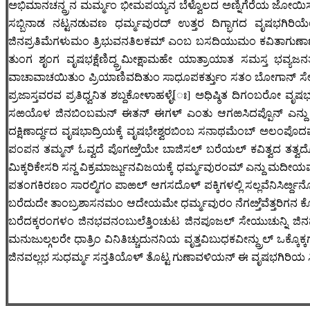
ಅಭಿಮಾನಚನ್ದ್ರನ ಮರ್ಮ್ಮಂ ಭೀಮಪಯ್ಯನ ಬೆಳ್ವೊಲದ ಅಣ್ನಿಗೆರೆಯ ಜೋಯಿಸಸ
ಸಬ್ಬಿನಾಡ ನಟ್ಟನಡುವಣ ಧರ್ಮ್ಮವುರದ್ ಉತ್ತರ ದಿಗ್ಭಾಗದ ವೃಷಭಗಿರಿಯೆ
ಜಿನಪ್ರತಿಮೆಗಳುಮಂ ತ್ರಿಭುವನತಿಲಕಮ್ ಎಂಬ ಬಸದಿಯುಮಂ ಕವಿತಾಗುಣಾ
ತುಂಗ ಶೃಂಗ ವೃಷಭಕ್ಷೆಣಿದ್ಧ್ರಮೀಕ್ಷಾಮಹೇ ಯಾತ್ರಾಯಾತ ಸಮಸ್ತ ಭವ್
ವಾಚಾವಾಚಯಿತುಂ ಪ್ರಿಯಾಣಿವದಿತುಂ ಸಾಧೂಪಕರ್ತ್ತುಂ ಸತಂ ಬೋಗಾನ್ ಸ
ಪ್ರಜಾಸ್ತವರವ ಪ್ರತಿಧ್ವನಿತ ಶಬ್ದಕೋಳಾಹಳೈ[ಃ] ಅಧಿಷ್ಠಿತ ದಿಗಂಬರೋ ವೃಷ
ಸಱಯೊಳ ಜಿನಬಿಂಬಮನ್ ಈತನ್ ಈಗಳ್ ಎಂತು ಆಗಱಸಿದಪ್ಪೊನ್ ಎನ್ದು ಬಗೆವನ್ನೆ
ದಕ್ಷಿಣಾರ್ದ್ಧದ ವೃಷಭಾದ್ರಿಯಕ್ಕೆ ವೃಷಭೇಶ್ವರಬಿಂಬ ಸನಾಥಮೆಂಬ್ ಅಲಂಪೊದ
ಪಂಪನ ತಮ್ಮನ್ ಓವ್ವದೆ ಪೊಗೞ್ತೆಯೇ ಬಾಜಿಸಲ್ ಬರೆಯಲ್ ಕವಿತ್ವದ ತತ್ವದೊಳ್
ಮಿಕ್ಕರಿಕೇಸರಿ ಸನ್ದ ವಿಕ್ರಮಾರ್ಜ್ಜುನವಿಜಯಕ್ಕೆ ಧರ್ಮ್ಮವುರಂಮ್ ಎನ್ದು 
ಪತಂಗಕಿರಣಂ ಸಾರಲ್ಮಿಗಂ ಪಾಱಲ್ ಆಗಸದೊಳ್ ಪಕ್ಕಿಗಳಲ್ಲಿ ಸಲ್ಲವೆನಿಸಿರ
ಬರೆದುದೇ ತಾಂಬ್ರಶಾಸನಮಂ ಆದೇಯಮೇ ಧರ್ಮ್ಮವುರಂ ನೆಗೞ್ತೆವೆತ್ತರಿಗನ ಕೊ
ಬರೆದಕ್ಕರಂಗಳಂ ಜಿನಭವನಂಬುಲೆತ್ತಿಂಚುಟ ಜಿನಪೂಜಲ್ ಸೇಯುಚುನ್ನಿ ಜಿನಮ
ಮನುಜುಲ್ಗಲರೇ ಧಾತ್ರಿಂ ವಿನಿತಿಚ್ಚುದುನನಿಯ ವೃತ್ತವಿಬುಧಕವೀನ್ದ್ರುಲ್ ಒಕ್ಕೊಕ್
ಜಿನವಲ್ಲಭ ಸುಧರ್ಮ್ಮ ಸನ್ತತಿಯೊಳ್ ತೊಟ್ಟ ಗುಣಾವಳಿಯನ್ ಈ ವೃಷಭಗಿರಿಯ 