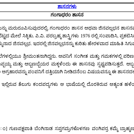
ಶಾಸನಗಳು
ಗಂಗಾಧರಂ ಶಾಸನ
ನು ಮರುರೂಪಿಸುವುದರಲ್ಲಿ, ಗಂಗಾಧರಂ ಶಾಸನ ಅಥವಾ ಜಿನವಲ್ಲಭನ ಶಾಸನವು ಮ
 ಮೇಲೆ ಸಿಕ್ಕಿತು. ಪಿ.ವಿ. ಪರಬ್ರಹ್ಮ ಶಾಸ್ತ್ರಿಗಳು 1976 ರಲ್ಲಿ ಸಂಪಾದಿಸಿ, ಪ್ರಕಟಿ
ನಾದ ಜಿನವಲ್ಲಭ. ಇದರಲ್ಲಿ ಜಿನವಲ್ಲಭನನ್ನು ಕುರಿತು ಹೇರಳವಾದ ಮಾಹಿತಿ ಸಿಗುವ
ು ನೆಲೆಗಳಲ್ಲಿಯೂ ಶ್ರೀಮಂತನಾಗಿದ್ದನು. ಅವನಿಗೆ ಸಂಗೀತ ಮತ್ತು ಗಮಕಗಳಲ್ಲಿ 
ೂ ಭೀಮಪ್ಪಯ್ಯ ಮತ್ತು ಅಬ್ಬಣಬ್ಬೆಯರ ಮಕ್ಕಳೆಂದು ಈ ಶಾಸನವು ಸ್ಪಷ್ಟಪಡಿಸುತ್ತ
ಅಗ್ರಹಾರವನ್ನು ಪಂಪನಿಗೆ ದತ್ತಿಯಾಗಿ ನೀಡಿದನೆಂಬ ವಿಷಯವನ್ನೂ ಈ ಶಾಸನದಲ್ಲ
ೆ. ಇಲ್ಲಿರುವ ತೆಲುಗು ಕಂದಪದ್ಯಗಳು ಆ ಭಾಷೆಯಲ್ಲಿ ದೊರಕಿರುವ ಅತ್ಯಂತ ಹಳ
ಕರ[ಂ] ಗುಣಪಕ್ಷಪಾತಿ ಬೆಂಗಿನಾಡ ಸಪ್ತಗಮ್ರಗಳೊಳಗಣ ವಂಗಿಪರ್ರ ಕಮ್ಮೆ ಬ್ರಾಹ್